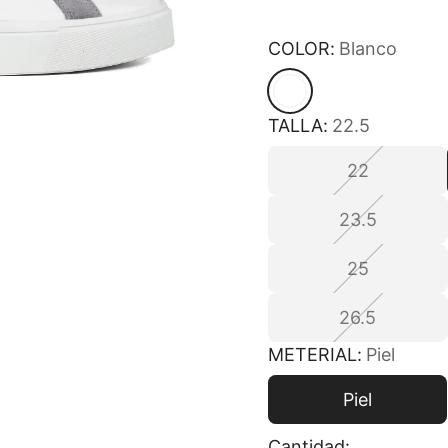
Confort
COLOR:
Blanco
TALLA:
22.5
22
23.5
25
26.5
METERIAL:
Piel
Piel
Cantidad: