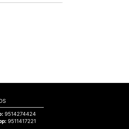
OS
o:
9514274424
pp:
9511417221